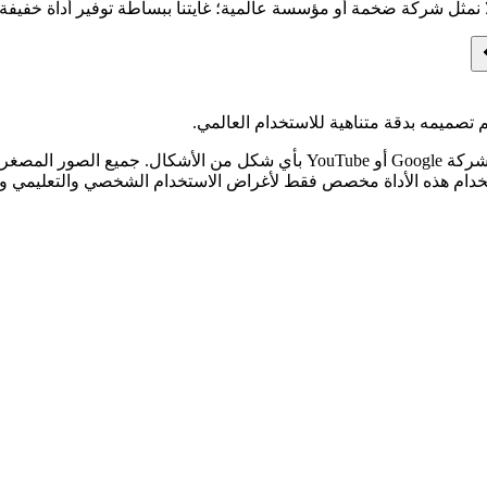
مثل شركة ضخمة أو مؤسسة عالمية؛ غايتنا ببساطة توفير أداة خفيفة
تصميمه بدقة متناهية للاستخدام العالمي.
إخلاء مسؤولية: موقع يوتيوب ثمنيل هو أداة مستقلة تماماً وغير تابعة لشركة oogle