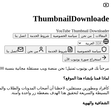
ThumbnailDownloade
YouTube Thumbnail Downloader
المقالات
من نحن
سياسة الخصوصية
شروط الخدمة
اتصل بنا
سياسة الخصوصية
شروط الخدمة
من نحن
اتصل بنا
استخراج صورة يوتيوب الآن
مرحباً بك في يوتيوب ثمنيل! نحن منصة ويب مستقلة مجانية بنسبة 100% لمساعدتك في الحصول على الصور المصغرة الرسمية لفيديوهات يوتيوب بجميع الأبعاد والجودات المتوفرة.
لماذا قمنا بإنشاء هذا الموقع؟
كأفراد ومطورين مستقلين، لاحظنا أن أصحاب المدونات والطلاب والمص
البسيطة والسريعة لتحقيق هذا الهدف بضغطة زر واحدة وآمنة.
الشفافية والهوية