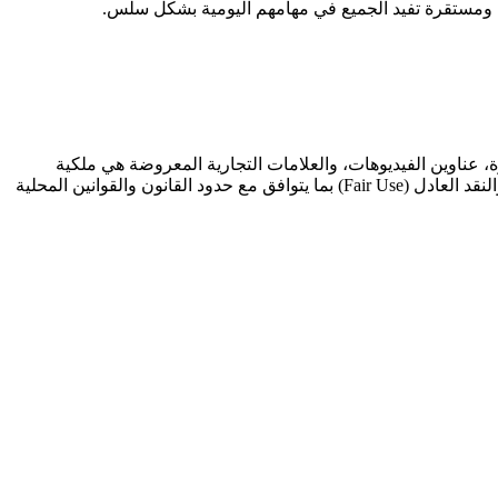
 ومستقرة تفيد الجميع في مهامهم اليومية بشكل سلس.
G أو YouTube بأي شكل من الأشكال. جميع الصور المصغرة، عناوين الفيديوهات، والعلامات التجارية المعروضة هي ملكية
فكرية كاملة وحصرية لأصحاب القنوات وصنّاع المحتوى الأصليين. استخدام هذه الأداة مخصص فقط لأغراض الاستخدام الشخصي والتعليمي والنقد العادل (Fair Use) بما يتوافق مع حدود القانون والقوانين المحلية