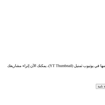
في النهاية، لم يعد الحصول على صورة فائقة الدقة أمراً صعباً أو محصوراً في المبرمجين. مع خيارات تحميل صورة يوتيوب HD مجاناً التي نقدمها في يوتيوب ثمنيل (YT Thumbnail)، يمكنك الآن إثراء مشاريعك
 تامة