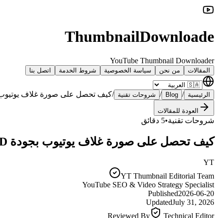
ThumbnailDownloade
YouTube Thumbnail Downloader
المقالات
من نحن
سياسة الخصوصية
شروط الخدمة
اتصل بنا
/
/
/
كيف تحصل على صورة غلاف يوتيوب بجودة HD مجاناً وبدون ب
الرئيسية
Blog
شروحات تقنية
العودة للمقالات
شروحات تقنية
•
5 دقائق
كيف تحصل على صورة غلاف يوتيوب بجودة HD مجاناً وبدون برامج معقدة؟
YT
YT Thumbnail Editorial Team
YouTube SEO & Video Strategy Specialist
Published
2026-06-20
Updated
July 31, 2026
Reviewed By
Technical Editor