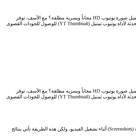
هل تحتاج لتضمين صورة واجهة فيديو في مدونتك الشخصية أو البحث عن لقطات توضيحية مرئية لتصاميمك، وتبحث عن طريقة تضمن لك تحميل صورة يوتيوب HD مجاناً وبسرية مطلقة؟ مع الأسف، توفر
المواقع الكلاسيكية صوراً مضغوطة ومشوشة تحبط تطلعاتك الفنية. لحسن الحظ، في هذا الدليل التوضيحي، سنعلمك كيف تستعين بالبنية المحدثة لأداة يوتيوب ثمنيل (YT Thumbnail) للوصول للجودات القصوى
هل تحتاج لتضمين صورة واجهة فيديو في مدونتك الشخصية أو البحث عن لقطات توضيحية مرئية لتصاميمك، وتبحث عن طريقة تضمن لك تحميل صورة يوتيوب HD مجاناً وبسرية مطلقة؟ مع الأسف، توفر
المواقع الكلاسيكية صوراً مضغوطة ومشوشة تحبط تطلعاتك الفنية. لحسن الحظ، في هذا الدليل التوضيحي، سنعلمك كيف تستعين بالبنية المحدثة لأداة يوتيوب ثمنيل (YT Thumbnail) للوصول للجودات القصوى
يوتيوب بطبيعته لا يوفر خياراً مباشراً ومرئياً يتيح للمشاهدين حفظ صورة الغلاف الخاصة بالفيديو. يضطر البعض لمحاولة التقاط لقطات شاشة (Screenshots) أثناء تشغيل الفيديو، ولكن هذه الطريقة تأتي بنتائج