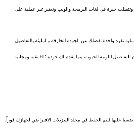
تستهلك الكثير من الوقت وتتطلب خبرة في لغات البرمجة والويب وتعتبر غير عملية على
YT Th) التي تختصر كل تلك التعقيدات البرمجية في عملية نقرة واحدة تفصلك عن الجودة الخارقة والمليئة بالتفاصيل
تعتمد أداتنا على سحب وتتبع مسار الميديا الرسمي مباشرة من خوادم البث التابعة لـ CDN يوتيوب دون إجراء أي ضغط في المساحة أو فقدان للتفاصيل اللونية الحيوية، مما يقدم لك جودة HD نقية ومجانية