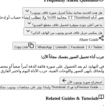
Frequently Asked Questions
هل هذه الخدمة مجانية تماماً لتنزيل صورة غلاف يوتيوب؟
نعم، أداة YT Thumbnail مجانية 100% ولا تتطلب إنشاء حساب أو إدخال بيانات بطاقة ائتمانية.
ما هي أعلى جودة متوفرة لتحميل غلاف مقطع الفيديو؟
هل يمكنني تنزيل غلاف فيديو يوتيوب من الهاتف الذكي؟
Share Guide:
Copy Link
WhatsApp
LinkedIn
Facebook
X / Twitter
جرب أداء تحميل الصور بنفسك مجاناً الآن!
وأبحاثك بأبهى الصور واللوحات الفنية. جرب الأداة اليوم واختبر الفار
استخراج صورة يوتيوب الآن
← Previous Guide
ما هو الـ Thumbnail ولماذا يؤثر على مشاهدات يوتيوب بشكل حاسم؟
Related Guides & Tutorials