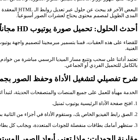
البعض الآخر 
المدى الطويل لمصمم محتوى يحتاج لعشرات الصور أسبوعياً.
أحدث الحلول: تحميل صورة يوتيوب HD مجاناً بواسطة يوتيوب ثمنيل
الغنية.
بالكامل للتحميل الفردي أو الجماعي.
شرح تفصيلي لتشغيل الأداة وحفظ الصور بجمي
الخدمة مهيأة للعمل على جميع المنصات والمتصفحات الحديثة، لتبدأ اتب
1. افتح صفحة الأداة الرئيسية يوتيوب ثمنيل.
2. الصق رابط الفيديو الخاص بك، وستقوم الأداة في أجزاء من الثانية بمعالجة العنوان وبناء مصفوفة روابط التحميل الذكية.
3. ستظهر أمامك بطاقات منفصلة للجودات المتعددة، وبجانب كل بطاقة زر تحميل واضح وصريح، ابحث عن الدقة القصوى (Maxresdefault) واضغط عليها ليتم الحفظ في مجلد التنزيلات الافتراضي لجهازك فوراً.
مقارنة الجودات: ماذا تعني أبعاد الصور المستخ