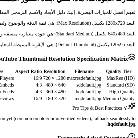
لفهم أفضل للخيارات البصرية، إليك دليل الأبعاد والاسم البرمجي المقاب
البعد 1280x720 بكسل (Max Resolution): هي قمة الدقة والوضوح وتُصنف كـ HD/1080p كخيار لا بديل عنه للمطبوعات وتدوينات الويب الاحترافية.
البعد 640x480 بكسل (Standard Medium): هي جودة معيارية منسقة وصغيرة وسريعة التحميل وتعتبر مناسبة لوسائل التواصل الاجتماعي السريعة.
البعد 120x95 بكسل (Default Thumbnail): هي الأيقونة البسيطة للمعاينات المصغرة والسحابية في أنظمة الملفات والملخصات التقنية.
uTube Thumbnail Resolution Specification Matrix
se
Aspect Ratio
Resolution
Filename
Quality Tier
Players
16:9
1280 × 720
maxresdefault.jpg
MaxRes (HD)
 Embeds
4:3
640 × 480
sddefault.jpg
Standard (SD)
h Feeds
4:3
480 × 360
hqdefault.jpg
High Quality
reviews
16:9
320 × 180
mqdefault.jpg
Medium Quality
💡 Pro Tips & Best Practices
n yet (common on older or unverified videos), fallback seamlessly to
.
hqdefault.jpg