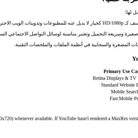
ل لها:
Yo
Primary Use Ca
Retina Displays & TV 
Standard Website
Mobile Searc
Fast Mobile P
x720) whenever available. If YouTube hasn't rendered a MaxRes versio