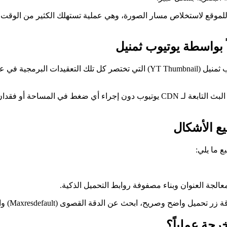
قد يبحث عن حلول عبر تعديل روابط الـ HTML المعقدة للموقع لاستخلاص مسار الصورة، وهي عملية 
للقضاء على هذه العقبات، قمنا بتسمير مبرمجينا لتصميم واجهة يوتيوب ثمنيل (umbnail
ع الأشكال
ع ما يلي:
رجة عملياً؟