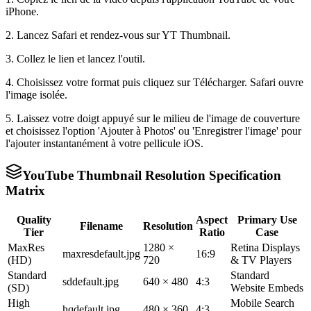
iPhone.
2. Lancez Safari et rendez-vous sur YT Thumbnail.
3. Collez le lien et lancez l'outil.
4. Choisissez votre format puis cliquez sur Télécharger. Safari ouvre
l'image isolée.
5. Laissez votre doigt appuyé sur le milieu de l'image de couverture
et choisissez l'option 'Ajouter à Photos' ou 'Enregistrer l'image' pour
l'ajouter instantanément à votre pellicule iOS.
YouTube Thumbnail Resolution Specification
Matrix
Quality
Aspect
Primary Use
Filename
Resolution
Tier
Ratio
Case
MaxRes
1280 ×
Retina Displays
maxresdefault.jpg
16:9
(HD)
720
& TV Players
Standard
Standard
sddefault.jpg
640 × 480
4:3
(SD)
Website Embeds
High
Mobile Search
hqdefault.jpg
480 × 360
4:3