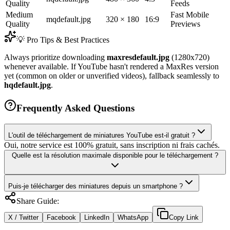
Quality
Feeds
Medium
Fast Mobile
mqdefault.jpg
320 × 180
16:9
Quality
Previews
💡 Pro Tips & Best Practices
Always prioritize downloading
maxresdefault.jpg
(1280x720)
whenever available. If YouTube hasn't rendered a MaxRes version
yet (common on older or unverified videos), fallback seamlessly to
hqdefault.jpg
.
Frequently Asked Questions
L'outil de téléchargement de miniatures YouTube est-il gratuit ?
Oui, notre service est 100% gratuit, sans inscription ni frais cachés.
Quelle est la résolution maximale disponible pour le téléchargement ?
Puis-je télécharger des miniatures depuis un smartphone ?
Share Guide:
X / Twitter
Facebook
LinkedIn
WhatsApp
Copy Link