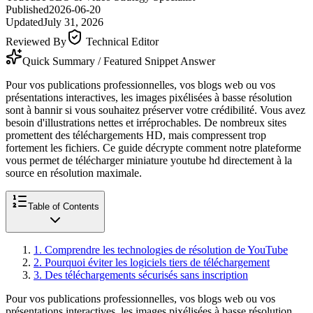
Published
2026-06-20
Updated
July 31, 2026
Reviewed By
Technical Editor
Quick Summary / Featured Snippet Answer
Pour vos publications professionnelles, vos blogs web ou vos
présentations interactives, les images pixélisées à basse résolution
sont à bannir si vous souhaitez préserver votre crédibilité. Vous avez
besoin d'illustrations nettes et irréprochables. De nombreux sites
promettent des téléchargements HD, mais compressent trop
fortement les fichiers. Ce guide décrypte comment notre plateforme
vous permet de télécharger miniature youtube hd directement à la
source en résolution maximale.
Table of Contents
1
.
Comprendre les technologies de résolution de YouTube
2
.
Pourquoi éviter les logiciels tiers de téléchargement
3
.
Des téléchargements sécurisés sans inscription
Pour vos publications professionnelles, vos blogs web ou vos
présentations interactives, les images pixélisées à basse résolution