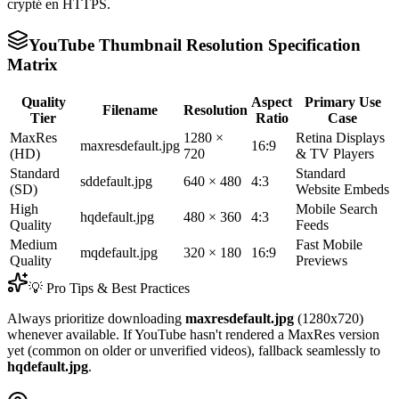
crypté en HTTPS.
YouTube Thumbnail Resolution Specification
Matrix
Quality
Aspect
Primary Use
Filename
Resolution
Tier
Ratio
Case
MaxRes
1280 ×
Retina Displays
maxresdefault.jpg
16:9
(HD)
720
& TV Players
Standard
Standard
sddefault.jpg
640 × 480
4:3
(SD)
Website Embeds
High
Mobile Search
hqdefault.jpg
480 × 360
4:3
Quality
Feeds
Medium
Fast Mobile
mqdefault.jpg
320 × 180
16:9
Quality
Previews
💡 Pro Tips & Best Practices
Always prioritize downloading
maxresdefault.jpg
(1280x720)
whenever available. If YouTube hasn't rendered a MaxRes version
yet (common on older or unverified videos), fallback seamlessly to
hqdefault.jpg
.